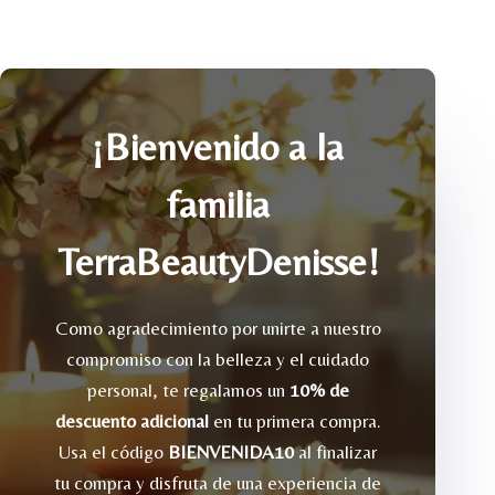
$405.00.
$364.50.
¡Bienvenido a la
familia
TerraBeautyDenisse!
Como agradecimiento por unirte a nuestro
compromiso con la belleza y el cuidado
personal, te regalamos un
10% de
descuento adicional
en tu primera compra.
Usa el código
BIENVENIDA10
al finalizar
tu compra y disfruta de una experiencia de