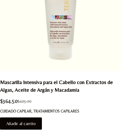
Mascarilla Intensiva para el Cabello con Extractos de
Algas, Aceite de Argán y Macadamia
$
364.50
$
405.00
El
El
CUIDADO CAPILAR
,
TRATAMIENTOS CAPILARES
precio
precio
original
actual
Añadir al carrito
era:
es: