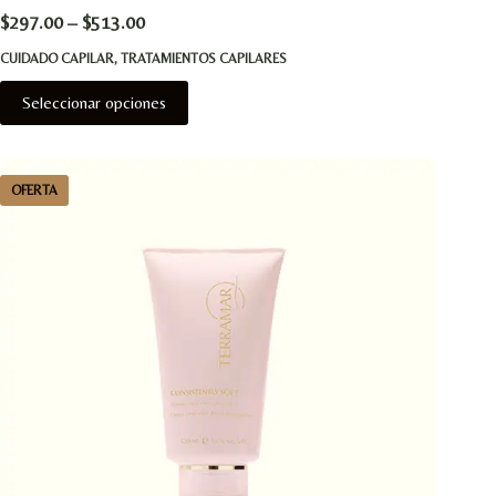
$
297.00
–
$
513.00
CUIDADO CAPILAR
,
TRATAMIENTOS CAPILARES
Este
Seleccionar opciones
producto
tiene
múltiples
OFERTA
variantes.
Las
opciones
se
pueden
elegir
en
la
página